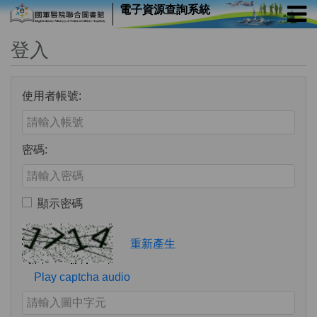
電子資源查詢系統
登入
使用者帳號:
Enter your username or email address
密碼:
Enter your password
顯示密碼
Toggle to show or hide your password
Verification Code
重新產生
Play captcha audio