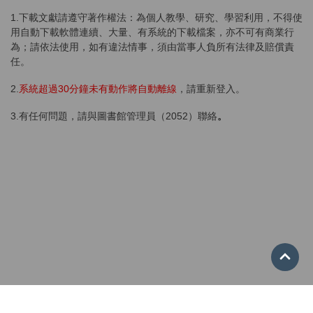
1.下載文獻請遵守著作權法：為個人教學、研究、學習利用，不得使
用自動下載軟體連續、大量、有系統的下載檔案，亦不可有商業行
為；請依法使用，如有違法情事，須由當事人負所有法律及賠償責
任。
2.
系統超過30分鐘未有動作將自動離線
，請重新登入。
3.有任何問題，請與圖書館管理員（2052）聯絡
。
Go 