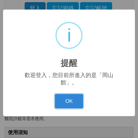
Enter the characters shown in the image above
登入
忘記密碼
忘記帳號
Click to sign in with your username and password
i
國軍醫院聯合圖書館岡山館
登入說明
1.
公用帳號(逕洽圖書館) 限院內IP連線使用
。
2.
提醒
帳號密碼若在10分鐘內輸錯3次，系統會鎖住，10分鐘後才能繼續使
用。
歡迎登入，您目前所進入的是「岡山
館」。
3.
申請帳號請點選頁面右上方「註冊」
。
個人資料蒐集告知聲明
OK
遵照資安規則處理。使用紀錄做為醫院管理、資源採購依據及教學
醫院評鑑等需求應用。
使用須知