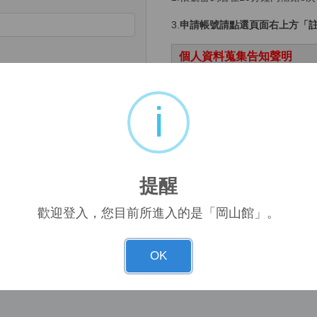
3.
申請帳號請點選頁面右上方「
個人資料蒐集告知聲明
遵照資安規則處理。使用紀錄做
cha audio
用。
i
使用須知
忘記帳號
1.下載文獻請遵守著作權法：為
續、大量、有系統的下載檔案，
提醒
 and password
當事人負所有法律及賠償責任。
歡迎登入，您目前所進入的是「岡山館」。
2.
系統超過30分鐘未有動作將自
3.有任何問題，請與圖書館管理員
OK