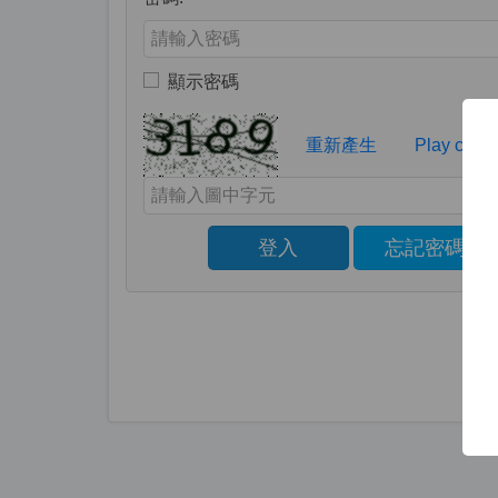
Enter your password
顯示密碼
Toggle to show or hide your password
Verification Code
重新產生
Play capt
Enter the characters shown in the image above
登入
忘記密碼
Click to sign in with your username