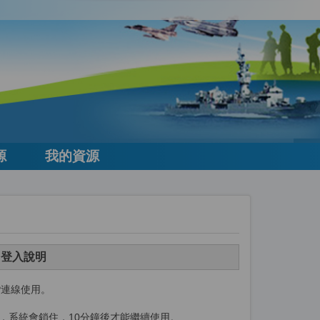
源
我的資源
館
登入說明
P連線使用
。
次，系統會鎖住，10分鐘後才能繼續使用。