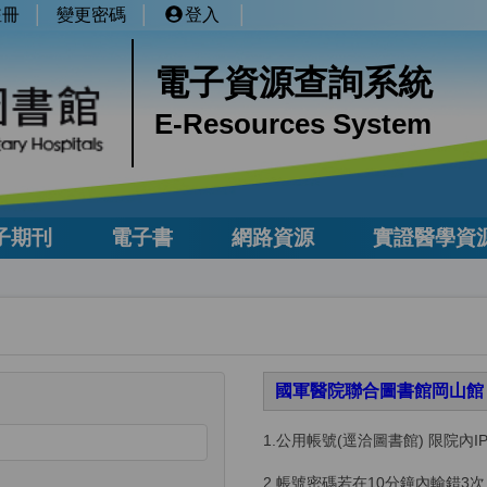
註冊
變更密碼
登入
電子資源查詢系統
E-Resources System
子期刊
電子書
網路資源
實證醫學資
國軍醫院聯合圖書館岡山
1.
公用帳號(逕洽圖書館) 限院內I
2.
帳號密碼若在10分鐘內輸錯3