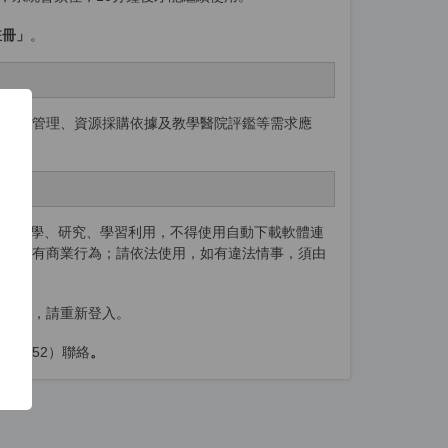
註冊」
。
為醫院管理、資源採購依據及教學醫院評鑑等需求應
個人教學、研究、學習利用，不得使用自動下載軟體連
亦不可有商業行為；請依法使用，如有違法情事，須由
動離線
，請重新登入。
（2052）聯絡
。